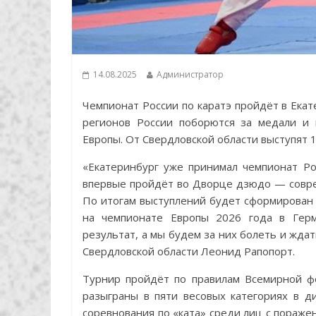
14.08.2025
Администратор
Чемпионат России по каратэ пройдёт в Екате
регионов России поборются за медали и 
Европы. От Свердловской области выступят 1
«Екатеринбург уже принимал чемпионат Ро
впервые пройдёт во Дворце дзюдо — совре
По итогам выступлений будет сформирован 
на чемпионате Европы 2026 года в Герм
результат, а мы будем за них болеть и ждат
Свердловской области Леонид Рапопорт.
Турнир пройдёт по правилам Всемирной ф
разыграны в пяти весовых категориях в д
соревнования по «ката» среди лиц с пораже