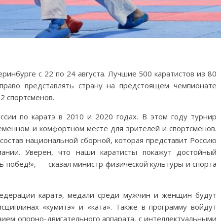
ринбурге с 22 по 24 августа. Лучшие 500 каратистов из 80
право представлять страну на предстоящем чемпионате
2 спортсменов.
ссии по каратэ в 2010 и 2020 годах. В этом году турнир
менном и комфортном месте для зрителей и спортсменов.
состав национальной сборной, которая представит Россию
ании. Уверен, что наши каратисты покажут достойный
ь побед!», — сказал министр физической культуры и спорта
едерации каратэ, медали среди мужчин и женщин будут
исциплинах «кумитэ» и «ката». Также в программу войдут
нием опорно-двигательного аппарата, с интеллектуальными