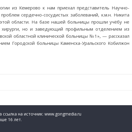
огии из Кемерово к нам приехал представитель Научно-
 проблем сердечно-сосудистых заболеваний, к.м.н. Никита
 этой области. На базе нашей больницы прошли учёбу не
е хирурги, но и заведующий профильным отделением из
овской областной клинической больницы №1», — рассказал
нием Городской больницы Каменска-Уральского Кобилжон
 ссылка на источник: www.gongmedia.ru
ше 16 лет.